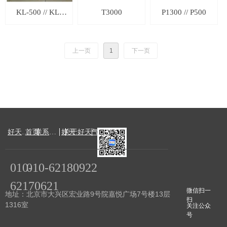
KL-500 // KL-
T3000
P1300 // P500
600
上一页
1
下一页
好天气产品
首页
联系好天气
关于好天气
好天气服务
010-
010-62180922
62170621
微信扫一
地址：北京市大兴区宏业路9号院嘉悦广场7号楼13层
扫
1316室
关注公众
号