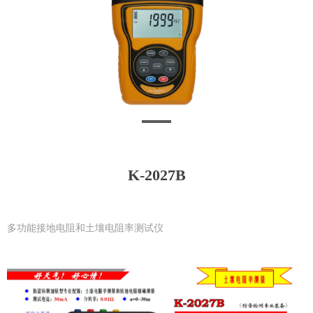
K-2027B
多功能接地电阻和土壤电阻率测试仪